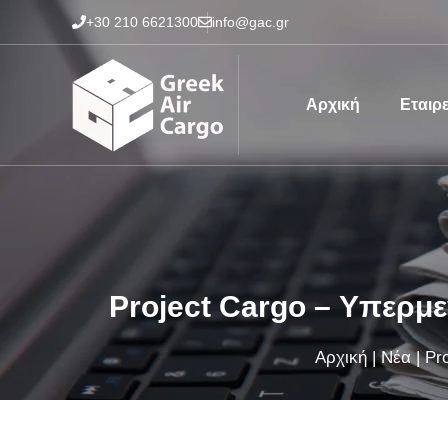
Μετάβαση
+30 210 6621300
info@gac.gr
σε
περιεχόμενο
Αρχική
Εταιρε
Project Cargo – Υπερμε
Αρχική
|
Νέα
|
Pr