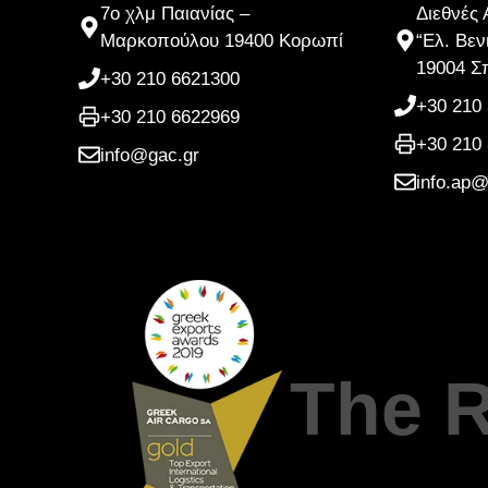
7ο χλμ Παιανίας –
Διεθνές
Μαρκοπούλου 19400 Κορωπί
“Ελ. Βεν
19004 Σ
+30 210 6621300
+30 210
+30 210 6622969
+30 210
info@gac.gr
info.ap@
The R