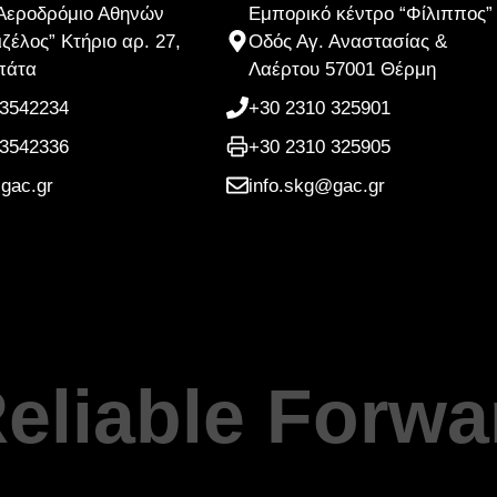
 Αεροδρόμιο Αθηνών
Εμπορικό κέντρο “Φίλιππος”
ιζέλος” Κτήριο αρ. 27,
Οδός Αγ. Αναστασίας &
πάτα
Λαέρτου 57001 Θέρμη
 3542234
+30 2310 325901
 3542336
+30 2310 325905
gac.gr
info.skg@gac.gr
eliable Forwa